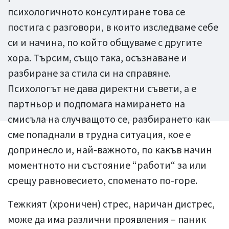
психологичното консултиране това се
постига с разговори, в които изследваме себе
си и начина, по който общуваме с другите
хора. Търсим, също така, осъзнаване и
разбиране за стила си на справяне.
Психологът не дава директни съвети, а е
партньор и подпомага намирането на
смисъла на случващото се, разбирането как
сме попаднали в трудна ситуация, кое е
допринесло и, най-важното, по какъв начин
моментното ни състояние “работи“ за или
срещу равновесието, споменато по-горе.
Тежкият (хроничен) стрес, наричан дистрес,
може да има различни проявления – паник