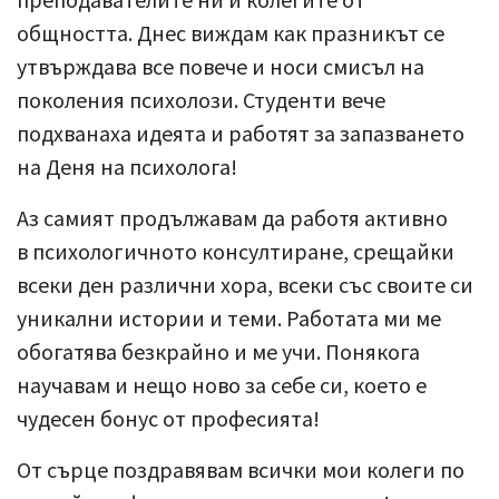
общността. Днес виждам как празникът се
утвърждава все повече и носи смисъл на
поколения психолози. Студенти вече
подхванаха идеята и работят за запазването
на Деня на психолога!
Аз самият продължавам да работя активно
в психологичното консултиране, срещайки
всеки ден различни хора, всеки със своите си
уникални истории и теми. Работата ми ме
обогатява безкрайно и ме учи. Понякога
научавам и нещо ново за себе си, което е
чудесен бонус от професията!
От сърце поздравявам всички мои колеги по