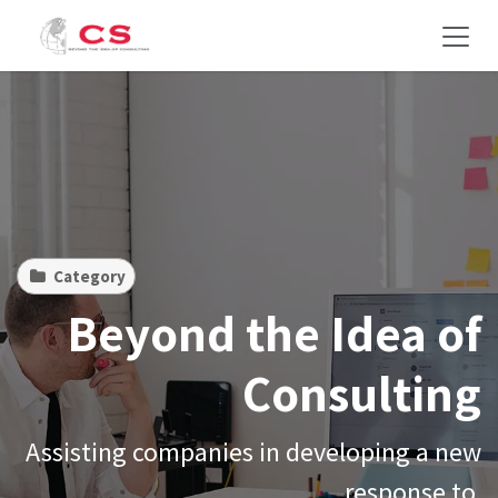
Skip to Content
Category
Beyond the Idea of
Consulting
Assisting companies in developing a new
response to