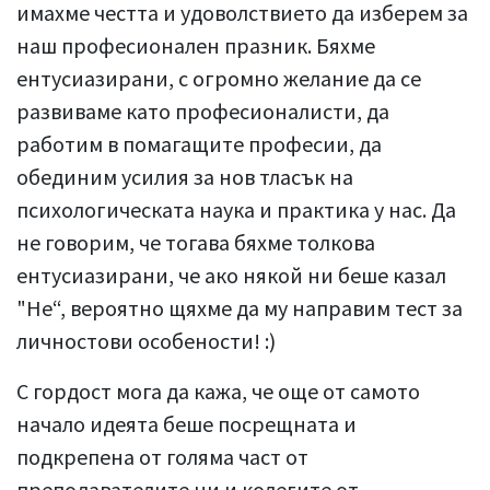
имахме честта и удоволствието да изберем за
наш професионален празник. Бяхме
ентусиазирани, с огромно желание да се
развиваме като професионалисти, да
работим в помагащите професии, да
обединим усилия за нов тласък на
психологическата наука и практика у нас. Да
не говорим, че тогава бяхме толкова
ентусиазирани, че ако някой ни беше казал
"Не“, вероятно щяхме да му направим тест за
личностови особености! :)
С гордост мога да кажа, че още от самото
начало идеята беше посрещната и
подкрепена от голяма част от
преподавателите ни и колегите от