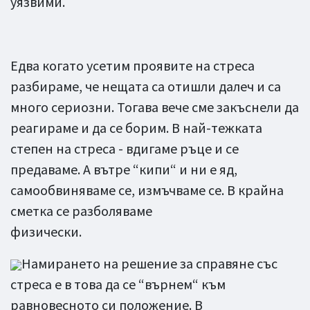
уязвими.
Едва когато усетим проявите на стреса
разбираме, че нещата са отишли далеч и са
много сериозни. Тогава вече сме закъснели да
реагираме и да се борим. В най-тежката
степен на стреса - вдигаме ръце и се
предаваме. А вътре “кипи“ и ни е яд,
самообвиняваме се, измъчваме се. В крайна
сметка се разболяваме
физически.
Намирането на решение за справяне със
стреса е в това да се “върнем“ към
равновесното си положение. В